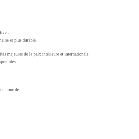
tive :
aine et plus durable.
és majeures de la paix intérieure et internationale.
sponibles.
n autour de :